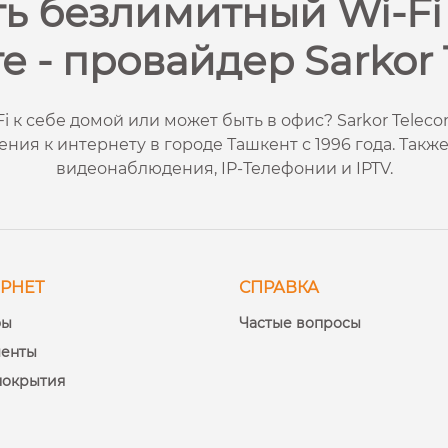
ь безлимитный Wi-Fi 
е - провайдер Sarkor 
 к себе домой или может быть в офис? Sarkor Teleco
ия к интернету в городе Ташкент с 1996 года. Также
видеонаблюдения, IP-Телефонии и IPTV.
РНЕТ
СПРАВКА
фы
Частые вопросы
менты
покрытия